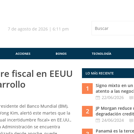
7 de agosto de 2026 | 6:11 pm
ACCIONES
BONOS
TECNOLOGÍA
re fiscal en EEUU
LO MÁS RECIENTE
rrollo
Signo mixto en un 
1
atento a las negoci
22/06/2026
residente del Banco Mundial (BM),
JP Morgan reduce 
2
Yong Kim, alertó este martes que la
degradación crediti
ual incertidumbre fiscal» en EE.UU.,
24/06/2024
a Administración se encuentra
Panamá es la terc
3
alizada desde anoche, puede