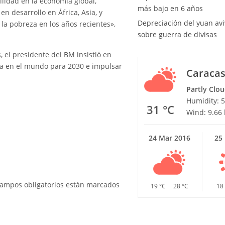
ilidad en la economía global,
más bajo en 6 años
n desarrollo en África, Asia, y
Depreciación del yuan av
la pobreza en los años recientes»,
sobre guerra de divisas
, el presidente del BM insistió en
ema en el mundo para 2030 e impulsar
Caraca
Partly Clo
Humidity: 
31 °C
Wind: 9.66
24 Mar 2016
25
ampos obligatorios están marcados
19 °C
28 °C
18