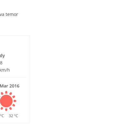
iva temor
s
udy
58
 km/h
 Mar 2016
 °C
32 °C