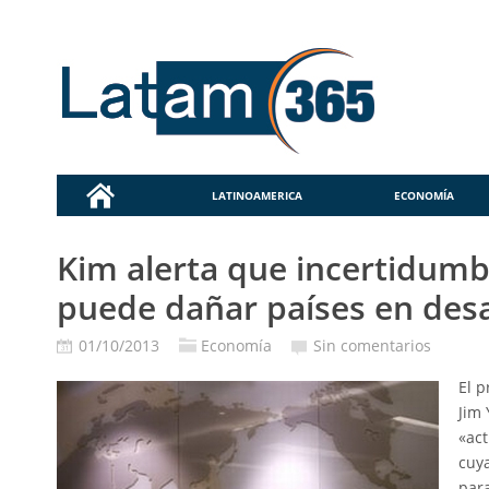
LATINOAMERICA
ECONOMÍA
Kim alerta que incertidumb
puede dañar países en desa
01/10/2013
Economía
Sin comentarios
El p
Jim 
«act
cuy
par