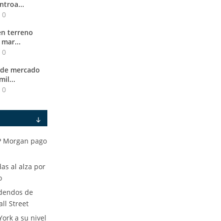
troa...
0
en terreno
mar...
0
 de mercado
il...
0
JP Morgan pago
as al alza por
o
idendos de
ll Street
York a su nivel