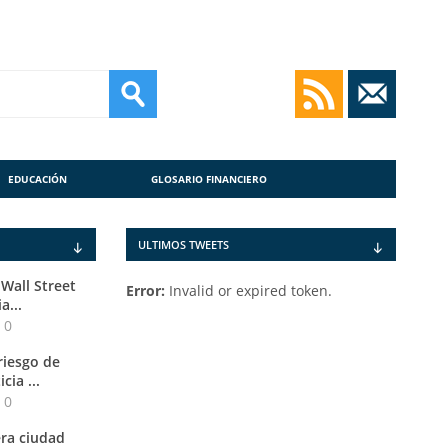
EDUCACIÓN
GLOSARIO FINANCIERO
ULTIMOS TWEETS
Wall Street
Error:
Invalid or expired token.
a...
0
riesgo de
cia ...
0
era ciudad