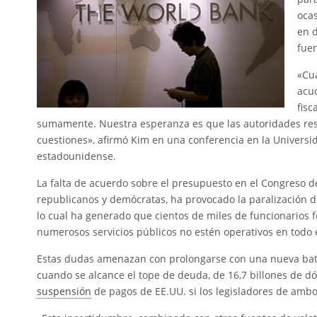
ocas
en d
fuen
«Cu
acuc
fisc
sumamente. Nuestra esperanza es que las autoridades re
cuestiones», afirmó Kim en una conferencia en la Univers
estadounidense.
La falta de acuerdo sobre el presupuesto en el Congreso d
republicanos y demócratas, ha provocado la paralización 
lo cual ha generado que cientos de miles de funcionarios 
numerosos servicios públicos no estén operativos en todo e
Estas dudas amenazan con prolongarse con una nueva bata
cuando se alcance el tope de deuda, de 16,7 billones de d
suspensión
de pagos de EE.UU. si los legisladores de amb