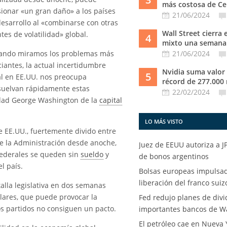
más costosa de Cen
ionar «un gran daño» a los países
21/06/2024
esarrollo al «combinarse con otras
Wall Street cierra 
tes de volatilidad» global.
4
mixto una semana 
ando miramos los problemas más
21/06/2024
iantes, la actual incertidumbre
Nvidia suma valor
5
al en EE.UU. nos preocupa
récord de 277.000 m
suelvan rápidamente estas
22/02/2024
idad George Washington de la
capital
LO MÁS VISTO
e EE.UU., fuertemente divido entre
de la Administración desde anoche,
Juez de EEUU autoriza a 
federales se queden sin
sueldo
y
de bonos argentinos
l país.
Bolsas europeas impulsad
liberación del franco suiz
lla legislativa en dos semanas
ólares, que puede provocar la
Fed redujo planes de div
os partidos no consiguen un pacto.
importantes bancos de Wa
El petróleo cae en Nueva 