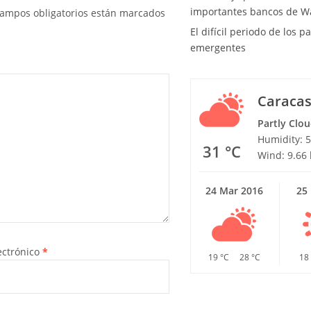
importantes bancos de Wa
ampos obligatorios están marcados
El difícil periodo de los p
emergentes
Caraca
Partly Clo
Humidity: 
31 °C
Wind: 9.66
24 Mar 2016
25
ectrónico
*
19 °C
28 °C
18