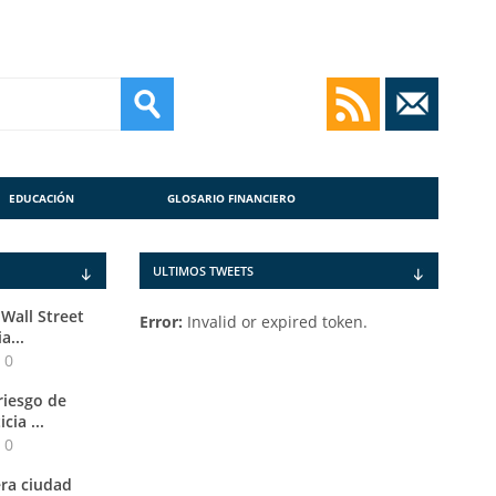
EDUCACIÓN
GLOSARIO FINANCIERO
ULTIMOS TWEETS
Wall Street
Error:
Invalid or expired token.
a...
0
riesgo de
cia ...
0
era ciudad