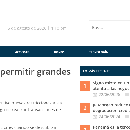
6 de agosto de 2026 | 1:10 pm
ACCIONES
BONOS
TECNOLOGÍA
 permitir grandes
LO MÁS RECIENTE
Signo mixto en un 
1
atento a las negoci
22/06/2026
utivo nuevas restricciones a las
JP Morgan reduce 
2
go de realizar transacciones de
degradación crediti
24/06/2024
Panamá es la terc
raciones cuando se descubran
3