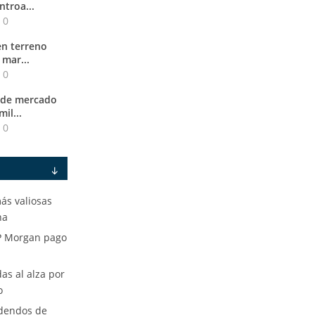
troa...
0
en terreno
mar...
0
 de mercado
il...
0
ás valiosas
na
JP Morgan pago
as al alza por
o
idendos de