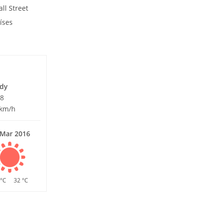
ll Street
aíses
s
udy
58
 km/h
 Mar 2016
 °C
32 °C