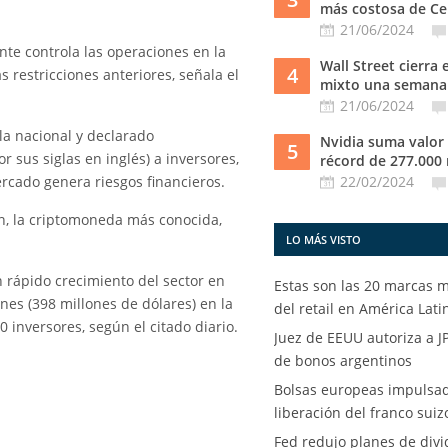
más costosa de Cen
21/06/2024
nte controla las operaciones en la
Wall Street cierra 
4
s restricciones anteriores, señala el
mixto una semana 
21/06/2024
la nacional y declarado
Nvidia suma valor
5
r sus siglas en inglés) a inversores,
récord de 277.000 m
rcado genera riesgos financieros.
22/02/2024
in, la criptomoneda más conocida,
LO MÁS VISTO
n rápido crecimiento del sector en
Estas son las 20 marcas m
nes (398 millones de dólares) en la
del retail en América Lati
 inversores, según el citado diario.
Juez de EEUU autoriza a 
de bonos argentinos
Bolsas europeas impulsad
liberación del franco suiz
Fed redujo planes de div